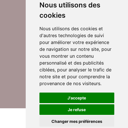
Nous utilisons des
cookies
Nous utilisons des cookies et
d'autres technologies de suivi
Suivez-nous sur Twitter
pour améliorer votre expérience
de navigation sur notre site, pour
vous montrer un contenu
personnalisé et des publicités
Rejoignez nos équipes
ciblées, pour analyser le trafic de
notre site et pour comprendre la
provenance de nos visiteurs.
Nous contacter
J'accepte
Je refuse
© DomusVi 2026
Mentions légales
Changer mes préférences