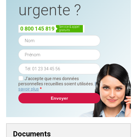
urgente ?
service & appel
0 800 145 819
gratuits
J'accepte que mes données
personnelles recueillies soient utilisées.
En
savoir plus
*
Documents